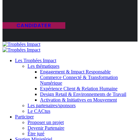
CANDIDATER
Les Trophées Impact
Les thématiques
Engagement & Impact Responsable
Commerce Connecté & Transformation
Numérique
Expérience Client & Relation Humaine
Design Retail & Environnements de Travail
Activation & Initiatives en Mouvement
Les partenaires/sponsors
Le CACtus
Participer
Proposer un projet
Devenir Partenaire
Être juré
Soutien Ministériel