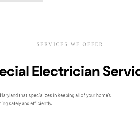
SERVICES WE OFFER
ecial Electrician Servi
Maryland that specializes in keeping all of your home’s
ing safely and efficiently.