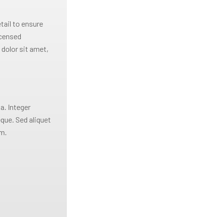
tail to ensure
icensed
dolor sit amet,
a. Integer
eque. Sed aliquet
im.