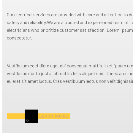
Our electrical services are provided with care and attention to de
safety and reliability.We are a trusted and experienced team of l
electricians who prioritize customer satisfaction. Lorem ipsum 
consectetur.
Vestibulum eget diam eget dui consequat mattis. In et ipsum urn
vestibulum justo justo, at mattis felis aliquet sed. Donec arcu n
eu erat sit amet luctus. Cras vestibulum lectus non velit digniss
LEARN MORE