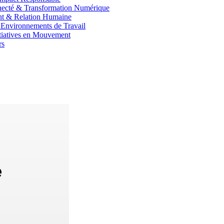
cté & Transformation Numérique
nt & Relation Humaine
 Environnements de Travail
itiatives en Mouvement
rs
e
e