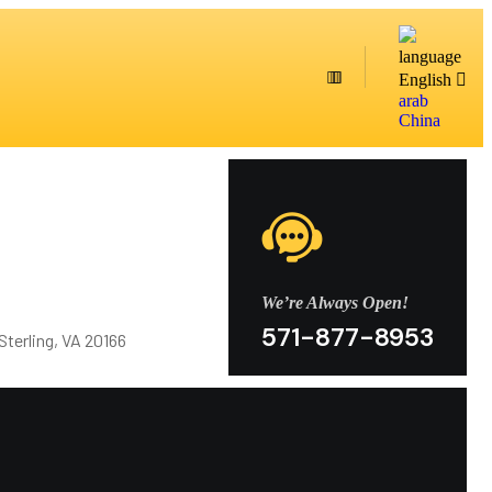
language
English
arab
China
We’re Always Open!
571-877-8953
Sterling, VA 20166