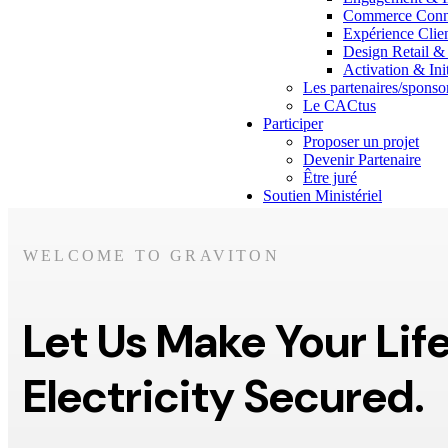
Commerce Conne
Expérience Clie
Design Retail &
Activation & In
Les partenaires/sponso
Le CACtus
Participer
Proposer un projet
Devenir Partenaire
Être juré
Soutien Ministériel
Edition 2025-2026
Les projets 2025-2026
La remise de prix
WELCOME TO GRAVITON
Communiqué de press
Contact
Let Us Make Your Lif
Electricity Secured.