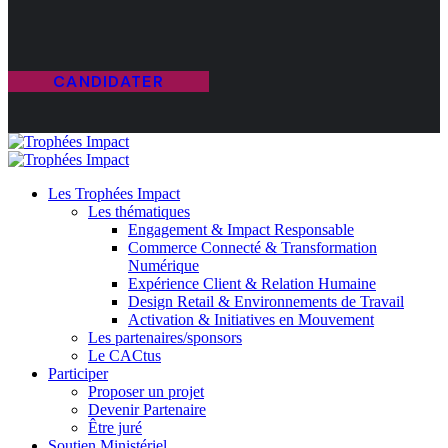
CANDIDATER
Les Trophées Impact
Les thématiques
Engagement & Impact Responsable
Commerce Connecté & Transformation
Numérique
Expérience Client & Relation Humaine
Design Retail & Environnements de Travail
Activation & Initiatives en Mouvement
Les partenaires/sponsors
Le CACtus
Participer
Proposer un projet
Devenir Partenaire
Être juré
Soutien Ministériel