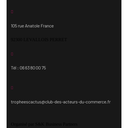
105 rue Anatole France
92300 LEVALLOIS PERRET
Tél : 06 63 80 00 75
tropheescactus@club-des-acteurs-du-commerce.fr
Organisé par S&K Business Partners