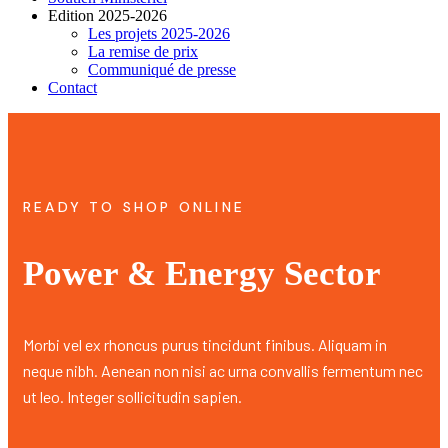
Edition 2025-2026
Les projets 2025-2026
La remise de prix
Communiqué de presse
Contact
READY TO SHOP ONLINE
Power & Energy Sector
Morbi vel ex rhoncus purus tincidunt finibus. Aliquam in
neque nibh. Aenean non nisi ac urna convallis fermentum nec
ut leo. Integer sollicitudin sapien.