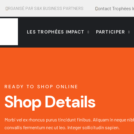
Contact Trophées 
ORGANISÉ PAR S&K BUSINESS PARTNERS
LES TROPHÉES IMPACT
PARTICIPER
READY TO SHOP ONLINE
Shop Details
Morbi vel ex rhoncus purus tincidunt finibus. Aliquam in neque nib
convallis fermentum nec ut leo. Integer sollicitudin sapien.