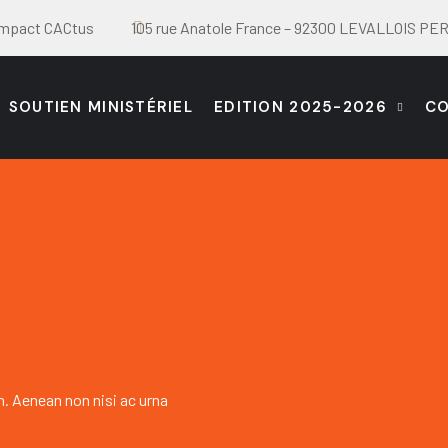
Impact CACtus
105 rue Anatole France – 92300 LEVALLOIS P
SOUTIEN MINISTÉRIEL
EDITION 2025-2026
C
h. Aenean non nisi ac urna