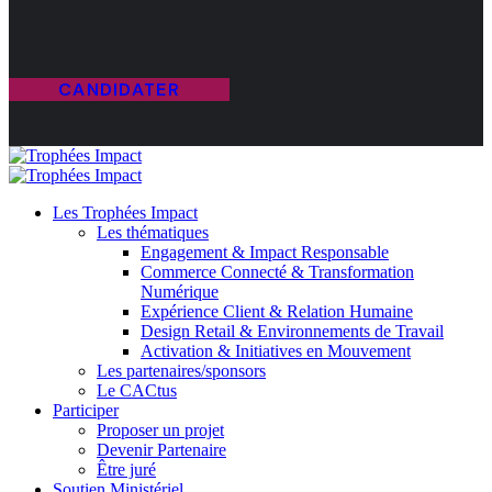
CANDIDATER
Les Trophées Impact
Les thématiques
Engagement & Impact Responsable
Commerce Connecté & Transformation
Numérique
Expérience Client & Relation Humaine
Design Retail & Environnements de Travail
Activation & Initiatives en Mouvement
Les partenaires/sponsors
Le CACtus
Participer
Proposer un projet
Devenir Partenaire
Être juré
Soutien Ministériel