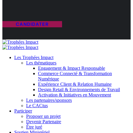
CANDIDATER
Les Trophées Impact
Les thématiques
Engagement & Impact Responsable
Commerce Connecté & Transformation
Numérique
Expérience Client & Relation Humaine
Design Retail & Environnements de Travail
Activation & Initiatives en Mouvement
Les partenaires/sponsors
Le CACtus
Participer
Proposer un projet
Devenir Partenaire
Être juré
Soutien Ministériel