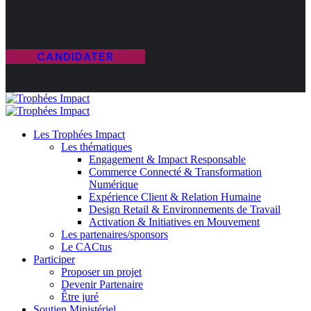
CANDIDATER
Les Trophées Impact
Les thématiques
Engagement & Impact Responsable
Commerce Connecté & Transformation
Numérique
Expérience Client & Relation Humaine
Design Retail & Environnements de Travail
Activation & Initiatives en Mouvement
Les partenaires/sponsors
Le CACtus
Participer
Proposer un projet
Devenir Partenaire
Être juré
Soutien Ministériel