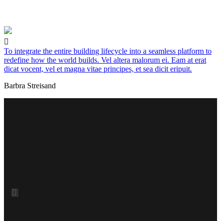
To integrate the entire building lifecycle into a seamless platform to
redefine how the world builds. Vel altera malorum ei. Eam at erat
dicat vocent, vel et magna vitae principes, et sea dicit eripuit.
Barbra Streisand