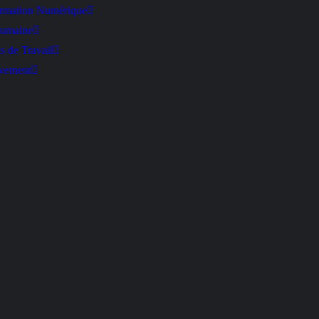
rmation Numérique
Humaine
 de Travail
uvement