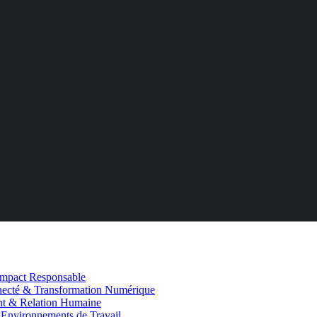
mpact Responsable
cté & Transformation Numérique
nt & Relation Humaine
 Environnements de Travail