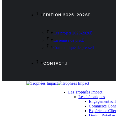
EDITION 2025-2026
Les projets 2025-2026
La remise de prix
Communiqué de presse
CONTACT
Les Trophées Impact
Les thématiques
Engagement & I
Commerce Conne
Expérience Clie
Design Retail &