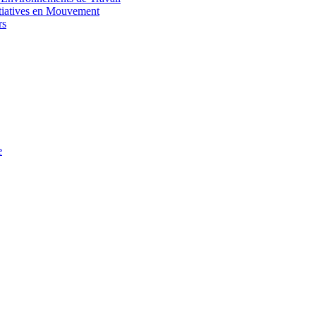
itiatives en Mouvement
rs
e
AD THE ARTICLE