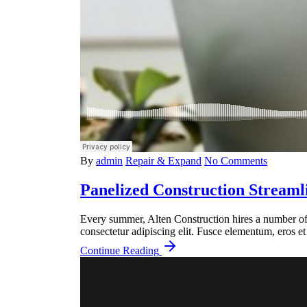
By
admin
Repair & Expand
No Comments
Panelized Construction Streaml
Every summer, Alten Construction hires a number of c
consectetur adipiscing elit. Fusce elementum, eros et 
Continue Reading