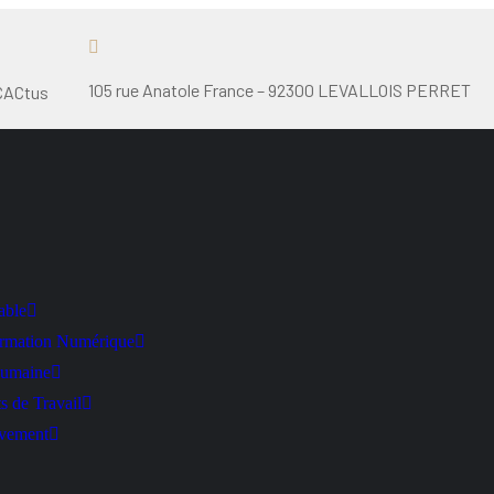
105 rue Anatole France – 92300 LEVALLOIS PERRET
CACtus
able
rmation Numérique
Humaine
 de Travail
uvement