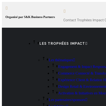
Organisé par S&K Business Partners
Contact Trophées Impact 
LES TROPHÉES IMPACT
Les thématiques
Engagement & Impact Respons
Commerce Connecté & Transfo
Expérience Client & Relation 
Design Retail & Environnements
Activation & Initiatives en Mo
Les partenaires/sponsors