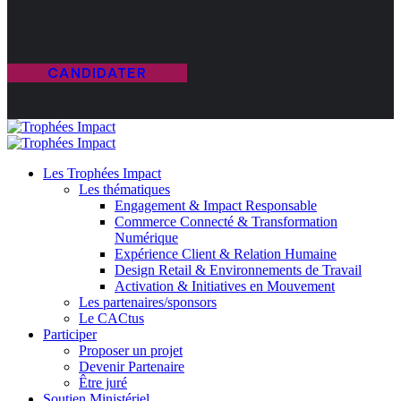
CANDIDATER
Les Trophées Impact
Les thématiques
Engagement & Impact Responsable
Commerce Connecté & Transformation
Numérique
Expérience Client & Relation Humaine
Design Retail & Environnements de Travail
Activation & Initiatives en Mouvement
Les partenaires/sponsors
Le CACtus
Participer
Proposer un projet
Devenir Partenaire
Être juré
Soutien Ministériel